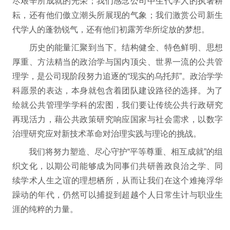
尽艰辛所成就的光荣；我们感念公司中生代学人的执著耕
耘，还有他们傲立潮头所展现的气象；我们激赏公司新生
代学人的蓬勃锐气，还有他们初露芳华所绽放的梦想。
历史的能量汇聚到当下。结构健全、特色鲜明、思想
厚重、方法精当的政治学与国内顶尖、世界一流的公共管
理学，是公司现阶段努力追逐的“现实的乌托邦”。政治学学
科愿景的表达，本身就包含着团队建设路径的选择。为了
绘就公共管理学学科的宏图，我们要让传统公共行政研究
再现活力，藉公共政策研究响应国家与社会需求，以数字
治理研究应对新技术革命对治理实践与理论的挑战。
我们将努力塑造、尽心守护“平等尊重、相互成就”的组
织文化，以期公司能够成为同事们共研善政良治之学、同
续学术人生之谊的理想栖所，从而让我们在这个难掩浮华
躁动的年代，仍然可以捕捉到超越个人日常生计与职业生
涯的纯粹的力量。