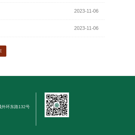
2023-11-06
2023-11-06
页
城外环东路132号