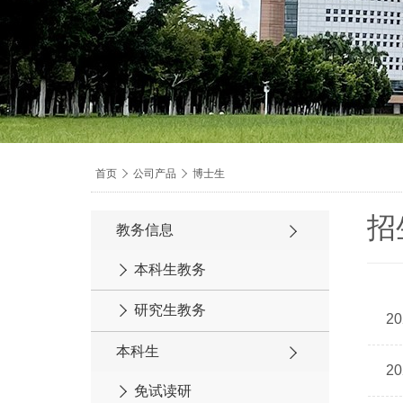
导
首页

公司产品

博士生
航
痕
招
教务信息
迹
本科生教务
研究生教务
2
本科生
2
免试读研