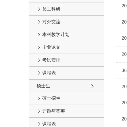
2
员工科研
对外交流
2
本科教学计划
2
毕业论文
2
考试安排
3
课程表
硕士生
2
硕士招生
2
开题与答辩
2
课程表