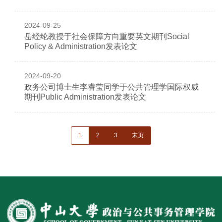
2024-09-25
岳经纶教授于社会保障方向重要英文期刊Social
Policy & Administration发表论文
2024-09-20
政务公司博士生李睿莹同学于公共管理学国际权威
期刊Public Administration发表论文
分
当
1
页
2
页
3
末
末页
页
前
面
面
页
页