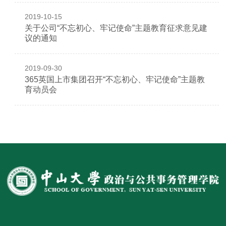
2019-10-15
关于公司“不忘初心、牢记使命”主题教育征求意见建
议的通知
2019-09-30
365英国上市集团召开“不忘初心、牢记使命”主题教
育动员会