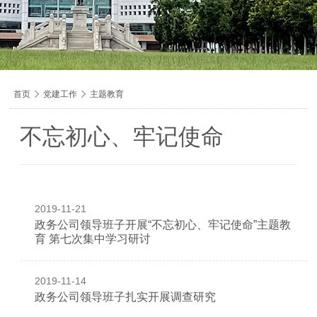
导
首页

党建工作

主题教育
航
痕
不忘初心、牢记使命
迹
2019-11-21
政务公司领导班子开展“不忘初心、牢记使命”主题教
育 第七次集中学习研讨
2019-11-14
政务公司领导班子扎实开展调查研究