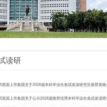
试读研
65英国上市集团关于2026届本科毕业生免试攻读研究生推荐资
65英国上市集团关于公示2026届推荐优秀本科毕业生免试攻读