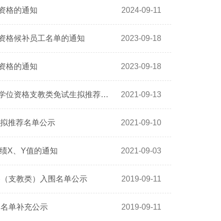
荐资格的通知
2024-09-11
荐资格候补员工名单的通知
2023-09-18
荐资格的通知
2023-09-18
365英国上市集团关于公示2022届优秀本科毕业生免试攻读研究生学位资格支教类免试生拟推荐名单的通知
2021-09-13
格拟推荐名单公示
2021-09-10
绩X、Y值的通知
2021-09-03
格（支教类）入围名单公示
2019-09-11
围名单补充公示
2019-09-11