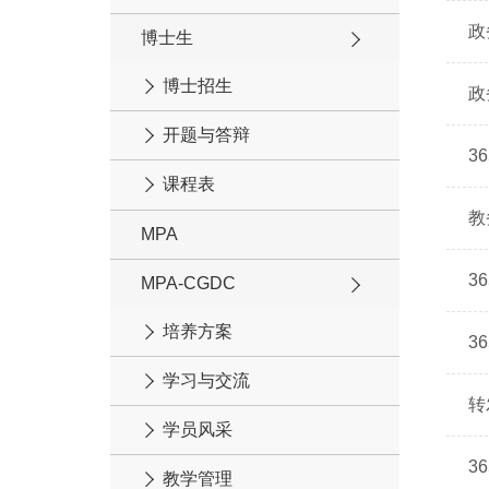
政
博士生
博士招生
政
开题与答辩
3
课程表
MPA
3
MPA-CGDC
培养方案
3
学习与交流
转
学员风采
3
教学管理