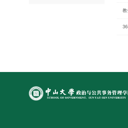
3
分
页