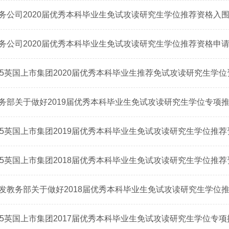
务公司2020届优秀本科毕业生免试攻读研究生学位推荐资格入
务公司2020届优秀本科毕业生免试攻读研究生学位推荐资格申
65英国上市集团2020届优秀本科毕业生推荐免试攻读研究生学
65英国上市集团2019届优秀本科毕业生免试攻读研究生学位推
65英国上市集团2018届优秀本科毕业生免试攻读研究生学位推
发教务部关于做好2018届优秀本科毕业生免试攻读研究生学位
65英国上市集团2017届优秀本科毕业生免试攻读研究生学位专