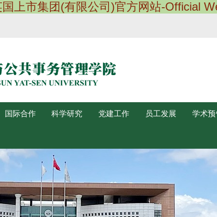
英国上市集团(有限公司)官方网站-Official Web
国际合作
科学研究
党建工作
员工发展
学术预