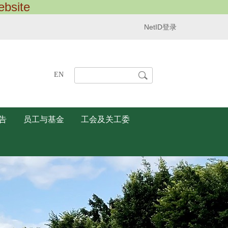
site
NetID登录
Search
EN
告
员工与基金
工会及关工委