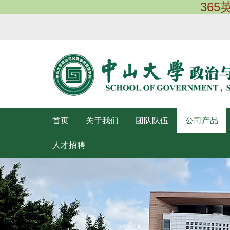
365
首页
关于我们
团队队伍
公司产品
人才招聘