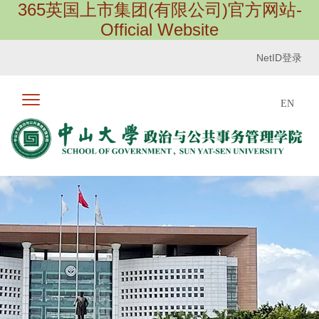
365英国上市集团(有限公司)官方网站-
Official Website
NetID登录
EN