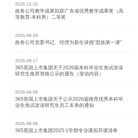
2025-12-10
政务公司教学成果拟获广东省优秀教学成果奖（高
等教育-本科类）二等奖
2025-09-29
政务公司党委书记、经理为新生讲授“思政第一课”
2025-09-17
365英国上市集团关于2026届本科毕业生免试攻读
研究生推荐资格公示的通告（变动内容）
2025-09-09
365英国上市集团关于公示2026届推荐优秀本科毕
业生免试攻读研究生员工名单的通知
2025-09-06
365英国上市集团2025-1学期专业课拟开课清单