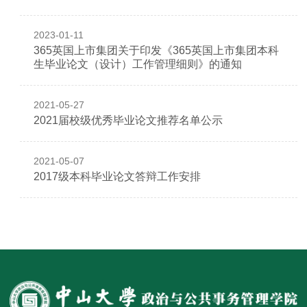
2023-01-11
365英国上市集团关于印发《365英国上市集团本科
生毕业论文（设计）工作管理细则》的通知
2021-05-27
2021届校级优秀毕业论文推荐名单公示
2021-05-07
2017级本科毕业论文答辩工作安排