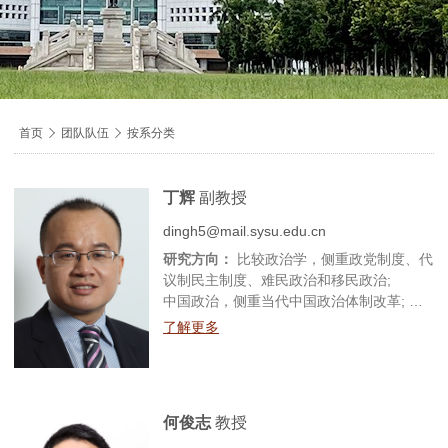
导
首页

团队队伍

按系分类
航
痕
丁辉
副教授
迹
dingh5@mail.sysu.edu.cn
研究方向：
比较政治学，侧重政党制度、代
议制民主制度、难民政治和移民政治;
中国政治，侧重当代中国政治体制改革;
政治学理论，侧重民主理论、政党理论、数
了解更多
字政治
何俊志
教授