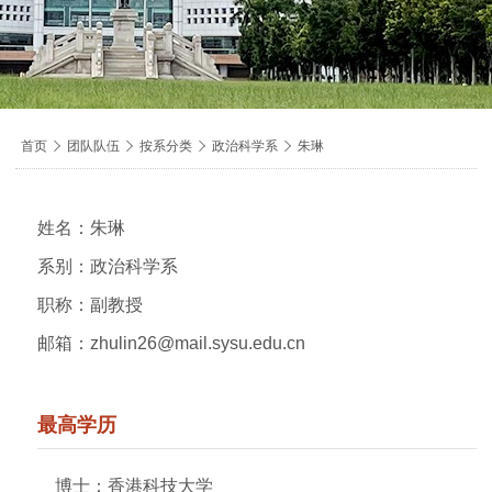
导
首页

团队队伍

按系分类

政治科学系

朱琳
航
痕
迹
姓名：朱琳
系别：政治科学系
职称：副教授
邮箱：zhulin26@mail.sysu.edu.cn
最高学历
博士：香港科技大学