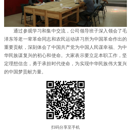
通过参观学习和集中交流，公司领导班子深入领会了毛
泽东等老一辈革命同志和农民运动讲习所为中国革命作出的
重要贡献，深刻体会了中国共产党为中国人民谋幸福、为中
华民族谋复兴的初心和使命。大家表示要立足本职工作，坚
定理想信念，勇于承担时代使命，为实现中华民族伟大复兴
的中国梦贡献力量。