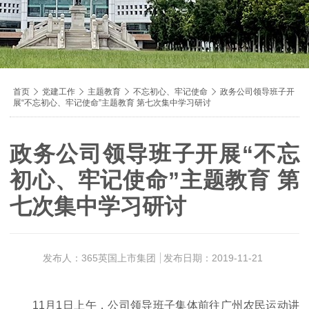
导
首页

党建工作

主题教育

不忘初心、牢记使命

政务公司领导班子开
展“不忘初心、牢记使命”主题教育 第七次集中学习研讨
航
痕
迹
政务公司领导班子开展“不忘
初心、牢记使命”主题教育 第
七次集中学习研讨
发布人：365英国上市集团
发布日期：2019-11-21
11月1日上午，公司领导班子集体前往广州农民运动讲