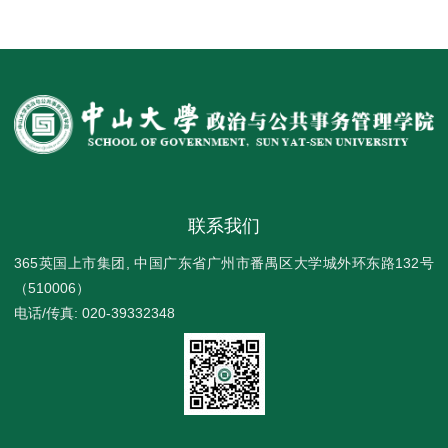
联系我们
365英国上市集团, 中国广东省广州市番禺区大学城外环东路132号
（510006）
电话/传真: 020-39332348