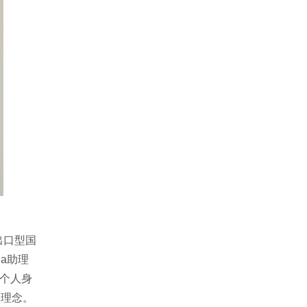
出口型国
da助理
对个人身
的理念。