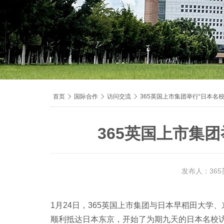
导
首页

国际合作

访问交流

365英国上市集团举行“日本名
航
痕
365英国上市集
迹
发布人：36
1月24日，365英国上市集团与日本早稻田大学
顺利抵达日本东京，开始了为期九天的日本名校访