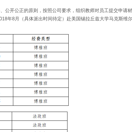
、公开公正的原则，按照公司要求，组织教师对员工提交申请材
018年8月（具体派出时间待定）赴美国锡拉丘兹大学马克斯维