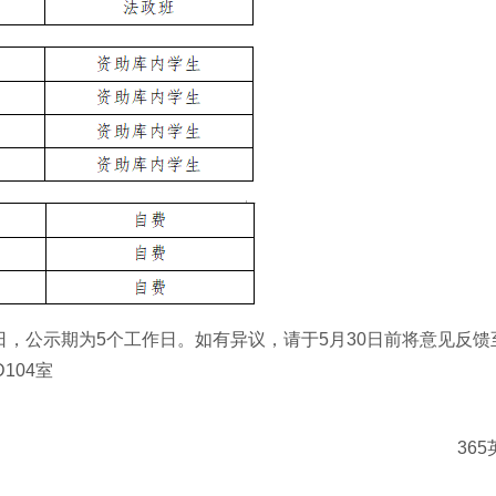
3日，公示期为5个工作日。如有异议，请于5月30日前将意见反馈
104室
5英国