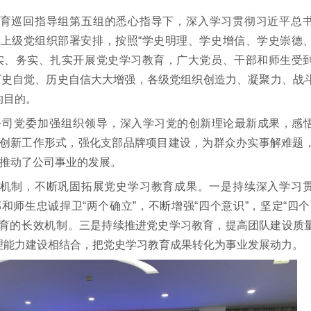
育巡回指导组第五组
的悉心指导下，
深入学习贯彻习近平总
实上级党组织
部署
安排
，按照
“
学史明理、学史增信、学史崇德
实、务实、扎实开展党史学习教育，
广大
党员、干部和师生受
历史自觉、历史自信大大增强，各级党组织创造力、凝聚力、战
的目的。
公司党委加强组织领导，
深入学习党的创新理论最新成果，感
积极创新工作形式，强化支部品牌项目建设，为群众办实事解难题
步推动了公司事业的发展。
机制，不断巩固拓展党史学习教育成果。
一是持续深入学习
和师生忠诚捍卫“两个确立”，不断增强“四个意识”
，
坚定“四个
育的长效机制
。三是持续推进党史学习教育，提高团队建设质
理能力建设相结合，把党史学习教育成果转化为事业发展动力。