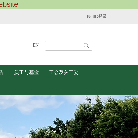
site
NetID登录
Search
EN
告
员工与基金
工会及关工委