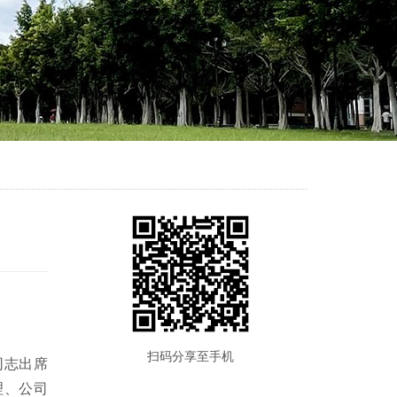
同志出席
理、公司