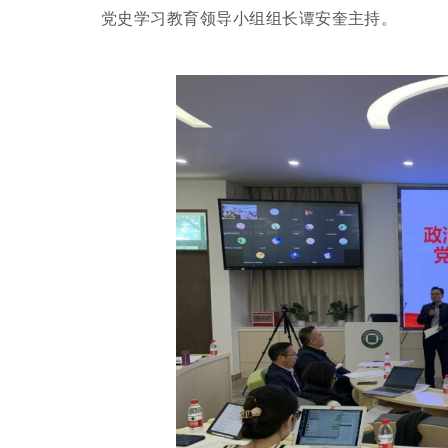
党史学习教育领导小组组长谭安奎主持。