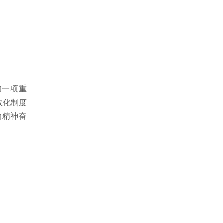
的一项重
效化制度
动精神奋