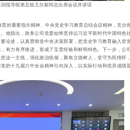
巡回指导组第五组王
尔
新同志
出席会议并讲话
教育的重要指示精神、中央党史学习教育总结会议精神
，
充分
效。
他指出，
政务公司
党委始终坚持以习近平新时代中国特色
重要论述
，认真贯彻党中央决策部署，把党史学习教育融入管
施，有力有序推进，形成了宝贵经验和鲜明特色。下一步，
公
思想这一主线，强化政治统领，聚焦立德树人，坚守为民情怀
彻党的十九届六中全会精神引向深入，以实际行动和优异成绩