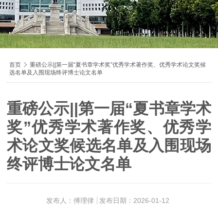
导
首页

重磅公示||第一届“夏书章学术奖”优秀学术著作奖、优秀学术论文奖候
选名单及入围现场终评博士论文名单
航
痕
迹
重磅公示||第一届“夏书章学术
奖”优秀学术著作奖、优秀学
术论文奖候选名单及入围现场
终评博士论文名单
发布人：傅理律
发布日期：2026-01-12