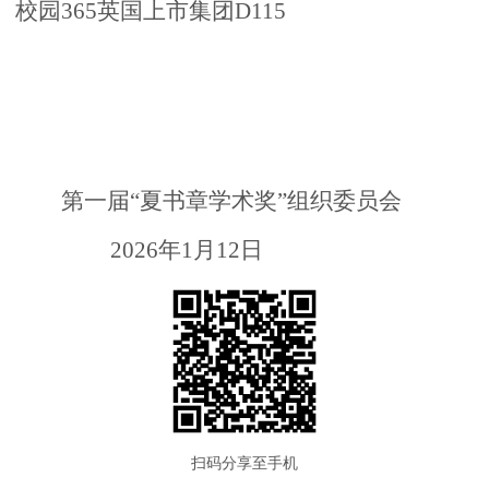
校园365英国上市集团
D115
第一届“夏书章学术奖”组织委员会
2026年1月12日